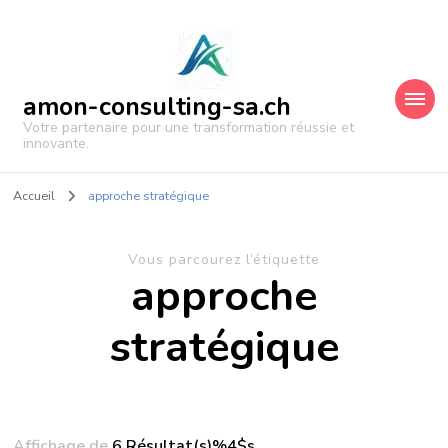
amon-consulting-sa.ch
Votre partenaire pour une transformation réussie et
innovante.
Accueil
approche stratégique
Vous parcourez l’étiquette
approche
stratégique
Affichage de
6 Résultat(s)%4$s