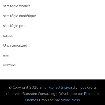
strategie finance
stratégie numérique
stratégie pme
suisse
Uncategorized
ups
vertone
© Copyright 2026
amon-consulting-sa.ch
. Tous droits
réservés.
Blossom Consulting | Développé par
Blossom
Themes
.Propulsé par
WordPress
.