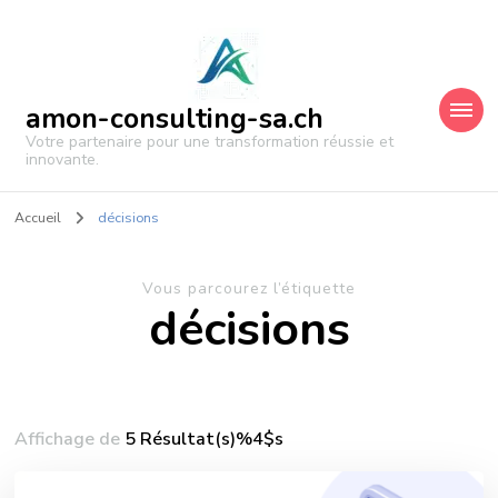
amon-consulting-sa.ch
Votre partenaire pour une transformation réussie et
innovante.
Accueil
décisions
Vous parcourez l’étiquette
décisions
Affichage de
5 Résultat(s)%4$s