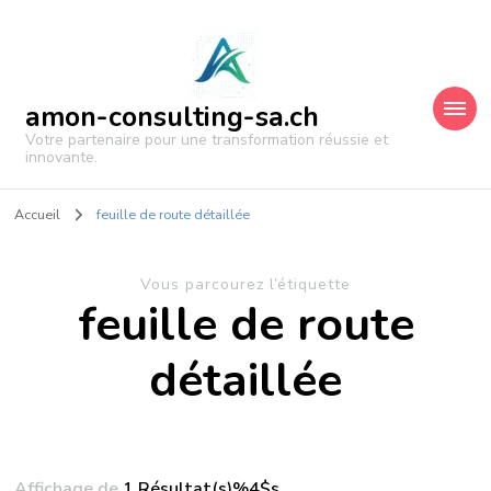
amon-consulting-sa.ch
Votre partenaire pour une transformation réussie et
innovante.
Accueil
feuille de route détaillée
Vous parcourez l’étiquette
feuille de route
détaillée
Affichage de
1 Résultat(s)%4$s