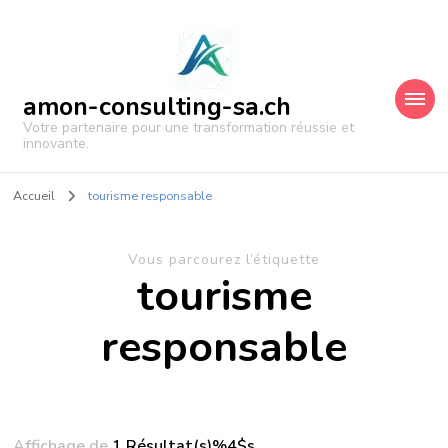
amon-consulting-sa.ch
Votre partenaire pour une transformation réussie et
innovante.
Accueil
tourisme responsable
Vous parcourez l’étiquette
tourisme
responsable
Affichage de
1 Résultat(s)%4$s